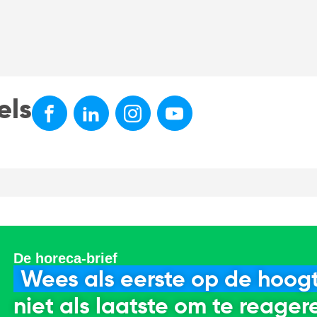
els
De horeca-brief
Wees als eerste op de hoogt
niet als laatste om te reager