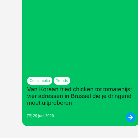
Consumptie
Trends
Van Korean fried chicken tot tomatenijs:
vier adressen in Brussel die je dringend
moet uitproberen
29 juni 2026