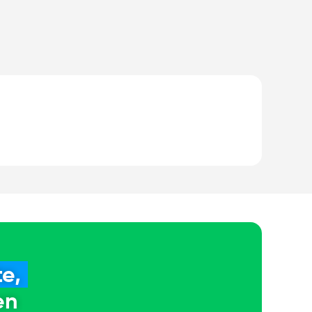
e,
en