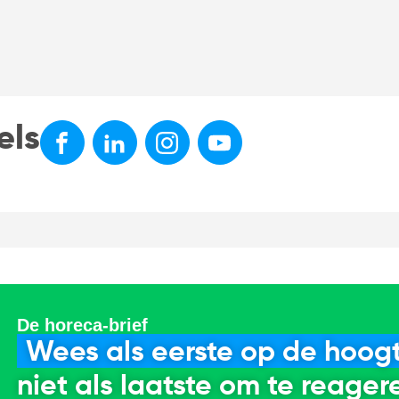
els
De horeca-brief
Wees als eerste op de hoogt
niet als laatste om te reager