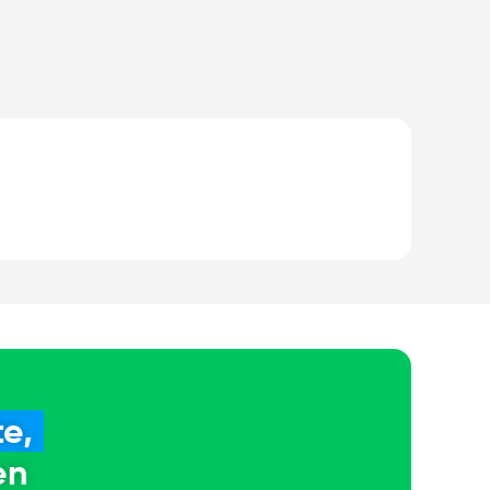
e,
en