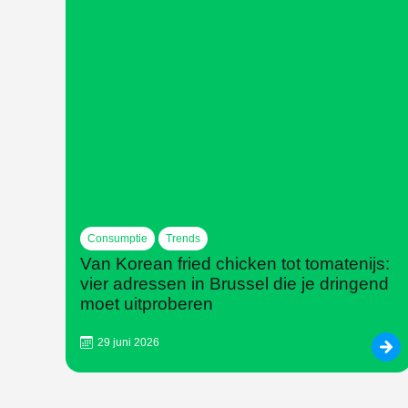
Consumptie
Trends
Van Korean fried chicken tot tomatenijs:
vier adressen in Brussel die je dringend
moet uitproberen
29 juni 2026