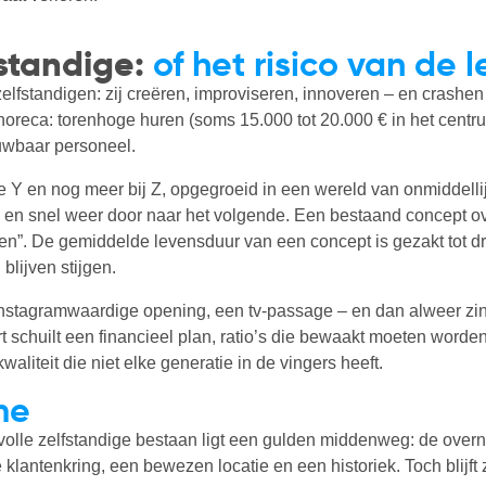
fstandige:
of het risico van de 
elfstandigen: zij creëren, improviseren, innoveren – en crashe
oreca: torenhoge huren (soms 15.000 tot 20.000 € in het centrum
uwbaar personeel.
atie Y en nog meer bij Z, opgegroeid in een wereld van onmiddell
n – en snel weer door naar het volgende. Een bestaand concept
en”. De gemiddelde levensduur van een concept is gezakt tot drie
 blijven stijgen.
nstagramwaardige opening, een tv-passage – en dan alweer zin i
 schuilt een financieel plan, ratio’s die bewaakt moeten worde
waliteit die niet elke generatie in de vingers heeft.
me
covolle zelfstandige bestaan ligt een gulden middenweg: de ove
 klantenkring, een bewezen locatie en een historiek. Toch blijft