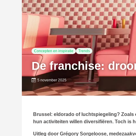
Concepten en inspiratie
Trends
De franchise: dro
5 november 2025
Brussel: eldorado of luchtspiegeling? Zoals
hun activiteiten willen diversifiëren. Toch is 
Uitleg door Grégory Sorgeloose, medezaakvo