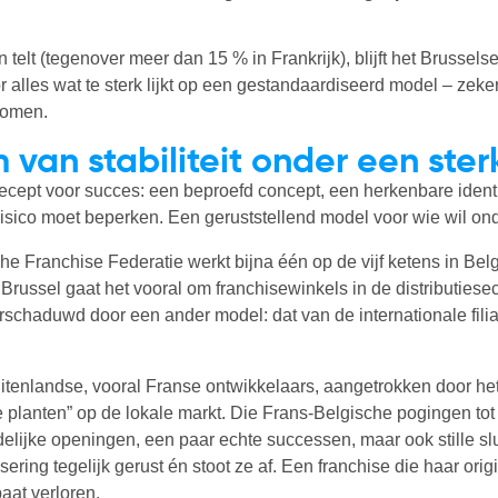
telt (tegenover meer dan 15 % in Frankrijk), blijft het Brusse
r alles wat te sterk lijkt op een gestandaardiseerd model – zek
romen.
van stabiliteit onder een ste
 recept voor succes: een beproefd concept, een herkenbare iden
sico moet beperken. Een geruststellend model voor wie wil ond
he Franchise Federatie werkt bijna één op de vijf ketens in Belg
n Brussel gaat het vooral om franchisewinkels in de distributiese
erschaduwd door een ander model: dat van de internationale fili
enlandse, vooral Franse ontwikkelaars, aangetrokken door het
 planten” op de lokale markt. Die Frans-Belgische pogingen tot
elijke openingen, een paar echte successen, maar ook stille sl
isering tegelijk gerust én stoot ze af. Een franchise die haar or
baat verloren.