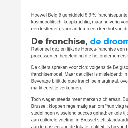
Hoewel België gemiddeld 8,3 % franchisepunten 
kosmopolitisch, koopkrachtig, maar huiverig voo
een testterrein, voor anderen een kerkhof van d
De franchise,
de droom 
Rationeel gezien lijkt de Horeca-franchise een
processen en begeleiding die het ondernemersri
De cijfers spreken voor zich: volgens de Belgisc
franchisemodel. Maar dat cijfer is misleidend: i
Beverage blijft de pure franchise marginaal, ov
markt eerst te verkennen.
Toch wagen steeds meer merken zich eraan. Buit
Brussel, kloppen regelmatig aan om “hun vlag te
stedelingen wisselend succes gehad: enkele tijd
aan culturele voeling: in Brussel stelt standaard
aan te passen aan de lokale realiteit, is bij voor