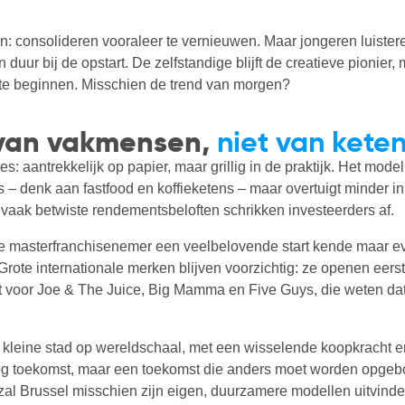
 consolideren vooraleer te vernieuwen. Maar jongeren luisteren
n duur bij de opstart. De zelfstandige blijft de creatieve pionier
l te beginnen. Misschien de trend van morgen?
d van vakmensen,
niet van kete
: aantrekkelijk op papier, maar grillig in de praktijk. Het mode
s – denk aan fastfood en koffieketens – maar overtuigt minder 
vaak betwiste rendementsbeloften schrikken investeerders af.
e masterfranchisenemer een veelbelovende start kende maar ev
rote internationale merken blijven voorzichtig: ze openen eerst
t voor Joe & The Juice, Big Mamma en Five Guys, die weten dat 
n kleine stad op wereldschaal, met een wisselende koopkracht en
 nog toekomst, maar een toekomst die anders moet worden opgebo
al Brussel misschien zijn eigen, duurzamere modellen uitvinde