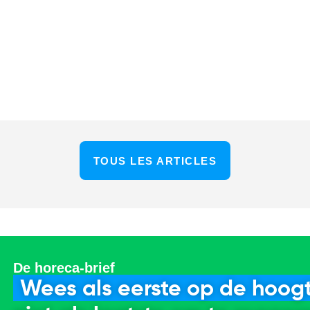
TOUS LES ARTICLES
De horeca-brief
Wees als eerste op de hoogt