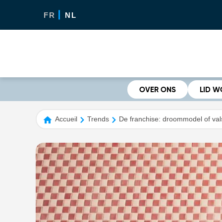
FR
NL
OVER ONS
LID 
Accueil
Trends
De franchise: droommodel of va