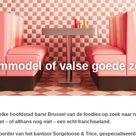
ommodel of valse goede z
 elke hoofdstad barst Brussel van de foodies op zoek naar 
het – of althans nog niet – een echt franchiseland.
erder van het kantoor Sorgeloose & Trice, gespecialiseer