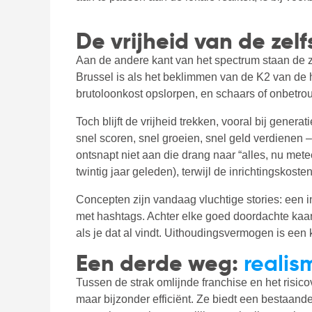
De vrijheid van de zel
Aan de andere kant van het spectrum staan de z
Brussel is als het beklimmen van de K2 van de h
brutoloonkost opslorpen, en schaars of onbetro
Toch blijft de vrijheid trekken, vooral bij gener
snel scoren, snel groeien, snel geld verdiene
ontsnapt niet aan die drang naar “alles, nu mete
twintig jaar geleden), terwijl de inrichtingskosten
Concepten zijn vandaag vluchtige stories: een i
met hashtags. Achter elke goed doordachte kaart
als je dat al vindt. Uithoudingsvermogen is een k
Een derde weg:
realis
Tussen de strak omlijnde franchise en het risi
maar bijzonder efficiënt. Ze biedt een bestaande