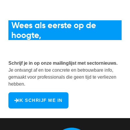
De horeca-brief
Wees als eerste op de
hoogte,
niet als laatste om te
reageren
Schrijf je in op onze mailinglijst met sectornieuws.
Je ontvangt af en toe concrete en betrouwbare info,
gemaakt voor professionals die geen tijd te verliezen
hebben.
IK SCHRIJF ME IN