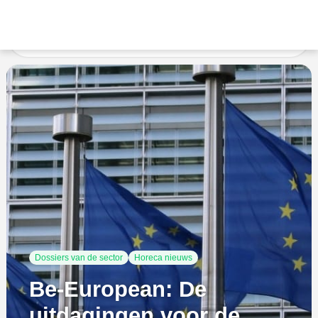
Accueil
Ongecategoriseerd
Be-European: De
uitdagingen voor de Europese horeca
Dossiers van de sector
Horeca nieuws
Be-European: De
uitdagingen voor de