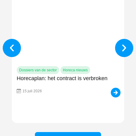
Dossiers van de sector
Horeca nieuws
Do
Horecaplan: het contract is verbroken
Af
ov
u 
15 juli 2026