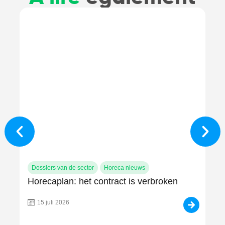
Dossiers van de sector
Horeca nieuws
Do
Horecaplan: het contract is verbroken
Af
ov
u 
15 juli 2026