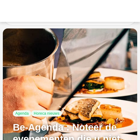
Accueil
Ongecategoriseerd
Be-Agenda : Noteer de
evenementen die u niet wilt missen!
Agenda
Horeca nieuws
Be-Agenda : Noteer de
evenementen die u niet