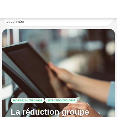
Accueil
Gérer mon business
Aides et subventions
La réduction groupe cible pour l’Horeca est finalement
supprimée
Aides et subventions
Gérer mon business
La réduction groupe