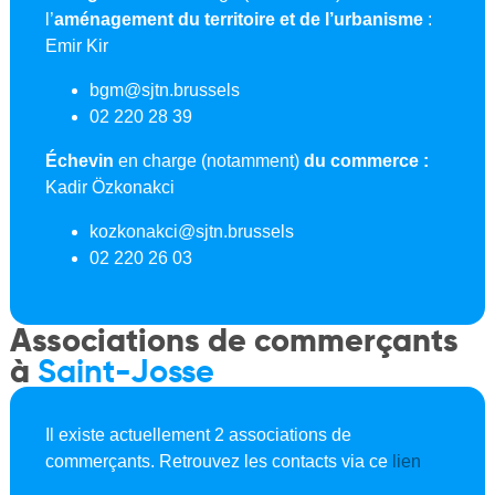
l’
a
ménagement du territoire et de l’urbanisme
:
Emir Kir
bgm@sjtn.brussels
02 220 28 39
Échevin
en charge (notamment)
du commerce
:
Kadir
Özkonakci
kozkonakci@sjtn.brussels
02 220 26 03
Associations de commerçants
à
Saint-Josse
Il existe actuellement 2 associations de
commerçants. Retrouvez les contacts via ce
lien