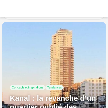
Accueil
Tendances
Kanal : la revanche d’un quartier
oublié des Bruxellois
Concepts et inspirations
Tendances
Kanal : la revanche d’un
quartier oublié des