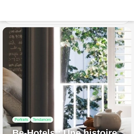
Accueil
Tendances
Portraits
Be-Hotels : Une
histoire de famille
Portraits
Tendances
Be-Hotels : Une histoire