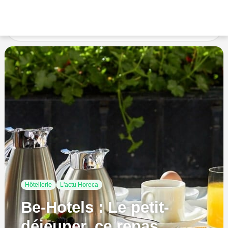
Accueil
L'actu Horeca
Be-Hotels : Le petit-déjeuner,
ce repas essentiel
Hôtellerie
L'actu Horeca
Be-Hotels : Le petit-
déjeuner, ce repas