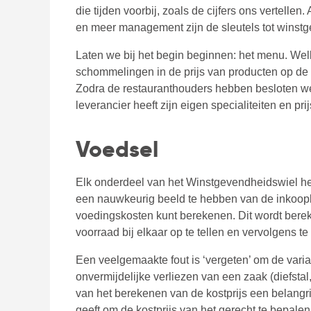
die tijden voorbij, zoals de cijfers ons vertell
en meer management zijn de sleutels tot winst
Laten we bij het begin beginnen: het menu. W
schommelingen in de prijs van producten op de 
Zodra de restauranthouders hebben besloten wel
leverancier heeft zijn eigen specialiteiten en p
Voedsel
Elk onderdeel van het Winstgevendheidswiel he
een nauwkeurig beeld te hebben van de inkoopkos
voedingskosten kunt berekenen. Dit wordt bere
voorraad bij elkaar op te tellen en vervolgens te
Een veelgemaakte fout is ‘vergeten’ om de vari
onvermijdelijke verliezen van een zaak (diefstal,
van het berekenen van de kostprijs een belangr
geeft om de kostprijs van het gerecht te bepalen 