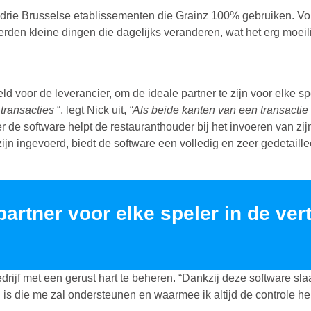
, drie Brusselse etablissementen die Grainz 100% gebruiken. 
en kleine dingen die dagelijks veranderen, wat het erg moeilij
 voor de leverancier, om de ideale partner te zijn voor elke sp
transacties
“, legt Nick uit,
“Als beide kanten van een transactie 
 de software helpt de restauranthouder bij het invoeren van zijn
 zijn ingevoerd, biedt de software een volledig en zeer gedetail
partner voor elke speler in de ver
edrijf met een gerust hart te beheren. “Dankzij deze software sla
tool is die me zal ondersteunen en waarmee ik altijd de controle