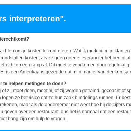
rs interpreteren".
 terechtkomt?
 wachten om je kosten te controleren. Wat ik merk bij mijn klanten
ondstoffen kosten, als ze geen goede leverancier hebben of al
gelrecht op een ramp af. Dit moet je voorkomen door regelmatig j
. Er is een Amerikaans gezegde dat mijn manier van denken sa
r te helpen metingen te doen?
j of zij moet doen, moet hij of zij worden getraind, gecoacht of 
 lopen ze het risico dat ze hun zaak blindelings runnen. Er b
rekenen, maar als de ondernemer niet weet hoe hij de cijfers moet
ou geven over een restaurant, dus het is normaal dat een resta
niet bang zijn om hulp te vragen.