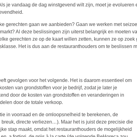
en. Als je vandaag de dag winstgevend wilt zijn, moet je evoluere
gevendheid.
elke gerechten gaan we aanbieden? Gaan we werken met seizo
markt? Al deze beslissingen zijn uiterst belangrijk en moeten
ke gerechten ze op de kaart willen zetten, kunnen ze op zoek 
rijsklasse. Het is dus aan de restauranthouders om te beslissen 
eft gevolgen voor het volgende. Het is daarom essentieel om
ten van grondstoffen voor je bedrijf, zodat je later je
kend door de kosten van grondstoffen en veranderingen in
 delen door de totale verkoop.
atie in voorraad en de omloopsnelheid te berekenen, de
 breuk, directe verliezen…). Maar het is juist deze precisie die
ijke stap maakt, omdat het restauranthouders de mogelijkheid
en, a fortiori, de prijs à la carte (de volgende BeHoreca zou