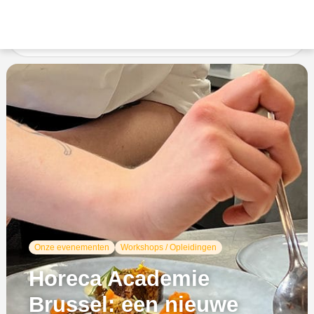
Accueil
Ongecategoriseerd
Horeca Academie Brussel:
een nieuwe masterclass over granen
Onze evenementen
Workshops / Opleidingen
Horeca Academie
Brussel: een nieuwe