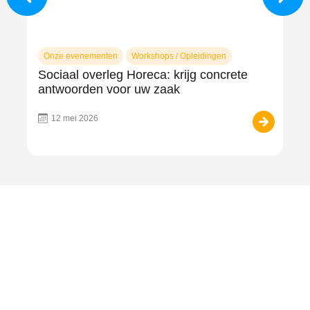
Onze evenementen
Workshops / Opleidingen
Ap
Sociaal overleg Horeca: krijg concrete
Ap
antwoorden voor uw zaak
La
12 mei 2026