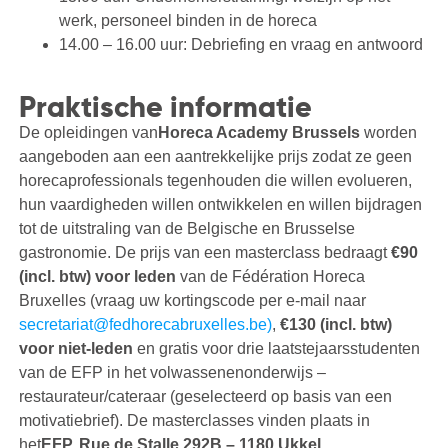
werk, personeel binden in de horeca
14.00 – 16.00 uur: Debriefing en vraag en antwoord
Praktische informatie
De opleidingen van
Horeca Academy Brussels
worden
aangeboden aan een aantrekkelijke prijs zodat ze geen
horecaprofessionals tegenhouden die willen evolueren,
hun vaardigheden willen ontwikkelen en willen bijdragen
tot de uitstraling van de Belgische en Brusselse
gastronomie. De prijs van een masterclass bedraagt
€90
(incl. btw) voor leden
van de Fédération Horeca
Bruxelles (vraag uw kortingscode per e-mail naar
secretariat@fedhorecabruxelles.be)
,
€130 (incl. btw)
voor niet-leden
en gratis voor drie laatstejaarsstudenten
van de EFP in het volwassenenonderwijs –
restaurateur/cateraar (geselecteerd op basis van een
motivatiebrief). De masterclasses vinden plaats in
het
EFP, Rue de Stalle 292B – 1180 Ukkel
.