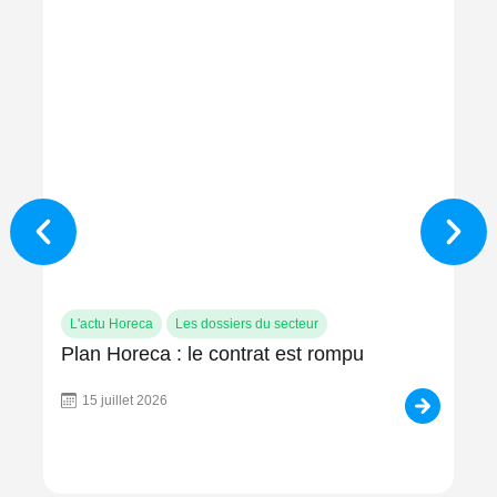
L'actu Horeca
Les dossiers du secteur
L'
Plan Horeca : le contrat est rompu
Su
pér
qu’
15 juillet 2026