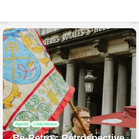
Accueil
L'actu Horeca
Be-Retro : Rétrospective des
événements
Agenda
L'actu Horeca
Be-Retro : Rétrospective