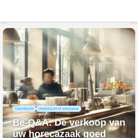
Accueil
Overdracht of overname
Be-Q&A: De verkoop
van uw horecazaak goed voorbereiden doet u zo!
Overdracht
Overdracht of overname
Be-Q&A: De verkoop van
uw horecazaak goed