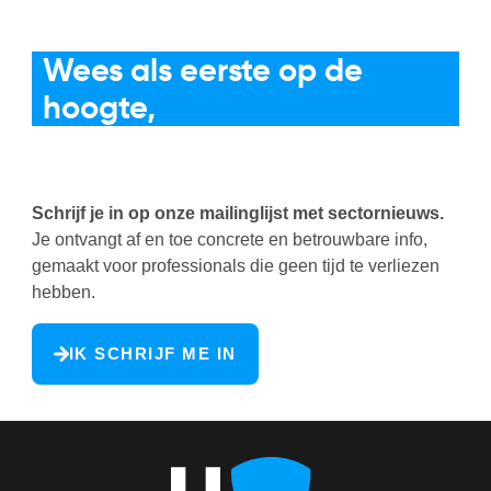
De horeca-brief
Wees als eerste op de
hoogte,
niet als laatste om te
reageren
Schrijf je in op onze mailinglijst met sectornieuws.
Je ontvangt af en toe concrete en betrouwbare info,
gemaakt voor professionals die geen tijd te verliezen
hebben.
IK SCHRIJF ME IN