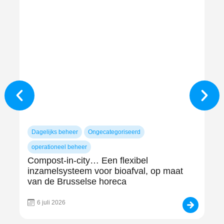
Dagelijks beheer
Ongecategoriseerd
Da
Uw
operationeel beheer
vo
Compost-in-city… Een flexibel
inzamelsysteem voor bioafval, op maat
van de Brusselse horeca
6 juli 2026