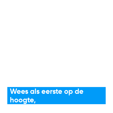
De horeca-brief
Wees als eerste op de
hoogte,
niet als laatste om te