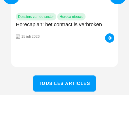
Dossiers van de sector
Horeca nieuws
Do
Horecaplan: het contract is verbroken
Af
ov
u 
15 juli 2026
TOUS LES ARTICLES