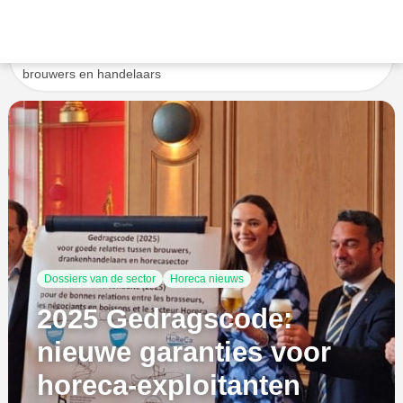
Accueil
Ongecategoriseerd
2025 Gedragscode:
nieuwe garanties voor horeca-exploitanten tegenover
brouwers en handelaars
Dossiers van de sector
Horeca nieuws
2025 Gedragscode:
nieuwe garanties voor
horeca-exploitanten