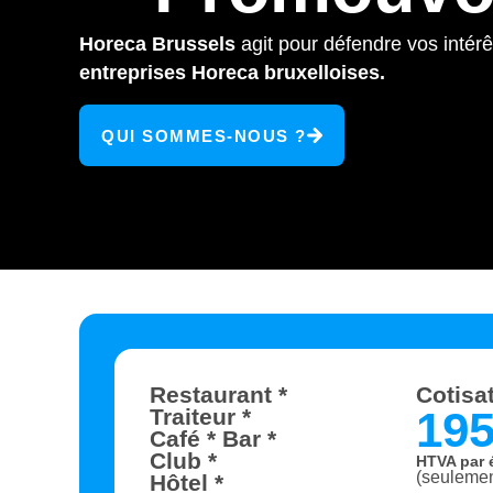
Horeca Brussels
agit pour défendre vos intérê
entreprises Horeca bruxelloises.
QUI SOMMES-NOUS ?
Restaurant *
Cotisa
19
Traiteur *
Café * Bar *
Club *
HTVA par 
(seulemen
Hôtel *