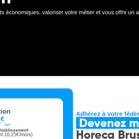
ts économiques, valoriser votre métier et vous offrir un 
tion
Adhérez à votre fédér
5
€
Devenez 
/an
Horeca Bru
établissement
t 16,25€/mois)